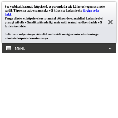
See veebisait kasutab küpsiseid, et parandada teie külastuskogemust meie
saidil. Täpsema teabe saamiseks või küpsiste keelamiseks
järgige seda
linki
.
Pange tähele, et küpsiste kustutamisel või nende edaspidisel keelamisel ei
pruugi teil olla võimalik pääseda ligi meie saidi teatud valdkondadele või
funktsioonidele.
Selle teate sulgemisega või sellel veebisaidil navigeerimise alustamisega
nõustute küpsiste kasutamisega.
MENU