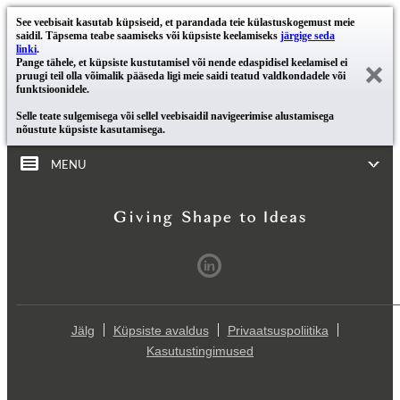
See veebisait kasutab küpsiseid, et parandada teie külastuskogemust meie
saidil. Täpsema teabe saamiseks või küpsiste keelamiseks
järgige seda
linki
.
Pange tähele, et küpsiste kustutamisel või nende edaspidisel keelamisel ei
pruugi teil olla võimalik pääseda ligi meie saidi teatud valdkondadele või
funktsioonidele.
Selle teate sulgemisega või sellel veebisaidil navigeerimise alustamisega
nõustute küpsiste kasutamisega.
MENU
Jälg
Küpsiste avaldus
Privaatsuspoliitika
Kasutustingimused